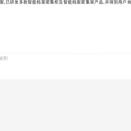
方案,已研发多款智能档案密集柜及智能档案密集架产品,并得到用户
放亮!