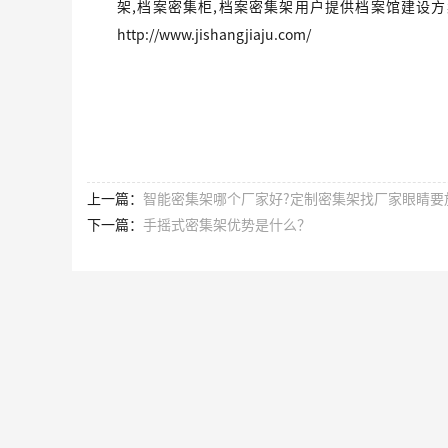
架,档案密集柜,档案密集架用户提供档案馆建设
http://www.jishangjiaju.com/
上一篇：
智能密集架​哪个厂家好?定制密集架找厂家眼睛要
下一篇：
手摇式密集架优势是什么？