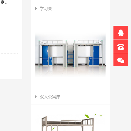
肯定。
学习桌
双人公寓床