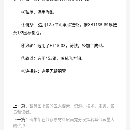
④轴承：选用B级。
⑤链条：选用12.7节距滚珠链条。按GB1135-89厚链
条1/2国标制成。
⑥滚轮：选用了HT15-33，铸铁，经加工成型。
⑦轨道：选用45#钢，冷轧光方钢。
⑧连接纳：选用无缝钢管
上一篇：
智慧图书馆的五大要素：资源、技术、服务、馆
员和读者。
下一篇：
密集架在储存原材料层面充分发挥着其储藏量大
的优点