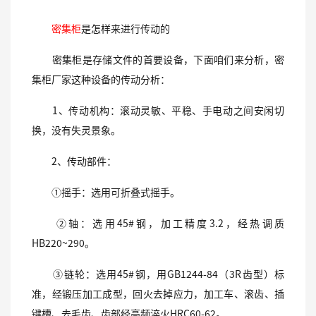
密集柜
是怎样来进行传动的
密集柜是存储文件的首要设备，下面咱们来分析，密
集柜厂家这种设备的传动分析：
1、传动机构：滚动灵敏、平稳、手电动之间安闲切
换，没有失灵景象。
2、传动部件：
①摇手：选用可折叠式摇手。
②轴：选用45#钢，加工精度3.2，经热调质
HB220~290。
③链轮：选用45#钢，用GB1244-84（3R齿型）标
准，经锻压加工成型，回火去掉应力，加工车、滚齿、插
键槽、去毛齿、齿部经高频淬火HRC60-62。