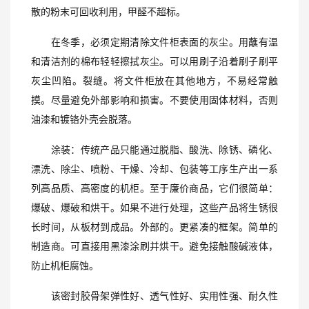
散的粉末可回收利用，甲醛不超标。
在冬季，必须定期清除文件柜表面的灰尘。用蘸有温
和清洁剂的棉布轻轻擦拭灰尘。可以用刷子沿着刷子刷平
灰尘凹陷。裂缝。将文件柜放在其他地方，不易经常触
摸。尽量避免外部影响和损害。不要使用固体材料，否则
油漆和镀铬外壳会脱落。
涂装：传统产品只能通过脱脂、酸洗、除锈、磷化、
漂洗、除尘、喷粉、干燥、冷却、包装等工序生产出一系
列高品质、高密度的机柜。至于廉价商品，它们很简单：
爆破、爆破和烘干。如果不进行处理，这些产品将生锈很
长时间，从板材到成品。外部的。更紧凑的框架。简单的
制造商。可直接用黑漆涂刷并烘干。避免接触酸碱液体，
防止机柜腐蚀。
该密封胶骨架弹性好、透气性好、实用性强、耐久性